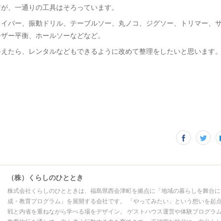
すが、一通りの工具はそろっています。
ライバー、振動ドリル、テーブルソー、丸ノコ、ジグソー、トリマー、
ーザー平衡、ホールソーなどなど。
終えたら、レンタルなどもできるように改めて整理をしたいと思います
（株）くらしのひととき
株式会社くらしのひとときは、福島県西会津町を拠点に「地域の暮らしを舞台に
成・教育プログラム」を展開する会社です。 「やってみたい」という想いを起
戦と内省を重ねながら学べる場をデザイン。 ゲストハウス運営や体験プログラ