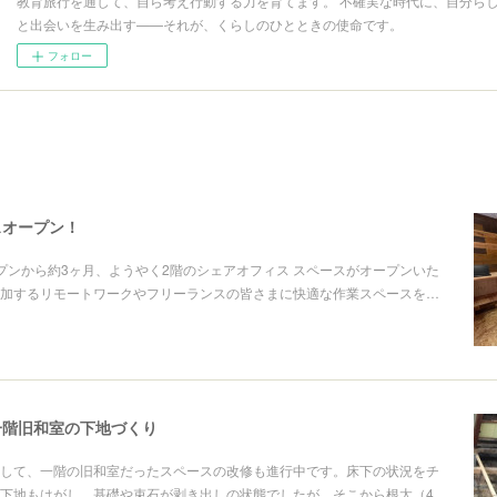
教育旅行を通して、自ら考え行動する力を育てます。 不確実な時代に、自分ら
と出会いを生み出す——それが、くらしのひとときの使命です。
フォロー
スオープン！
プンから約3ヶ月、ようやく2階のシェアオフィス スペースがオープンいた
加するリモートワークやフリーランスの皆さまに快適な作業スペースを…
一階旧和室の下地づくり
して、一階の旧和室だったスペースの改修も進行中です。床下の状況をチ
下地もはがし、基礎や束石が剥き出しの状態でしたが、そこから根太（4…