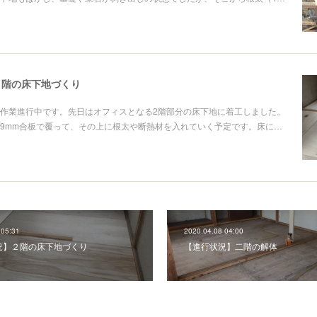
２階の床下地づくり
作業進行中です。先日はオフィスとなる2階部分の床下地に着工しました。
9mm合板で覆って、その上に根太や断熱材を入れていく予定です。床に…
 05:31
2020.04.08 04:00
況】２階の床下地づくり
【進行状況】二階の解体