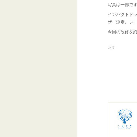
写真は一部で
インパクトド
ザー測定、レ
今回の改修を
diy
(
5
)