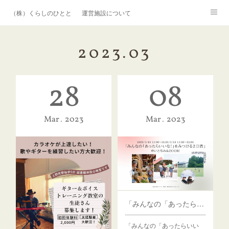
（株）くらしのひととき
運営施設について
人材育成について
研修事業について
2023
.
03
メディア掲載・実績紹介
28
08
Mar
2023
Mar
2023
「みんなの「あったらいいな！」をみつける2日間」 in いとなみ
「みんなの「あったらいい